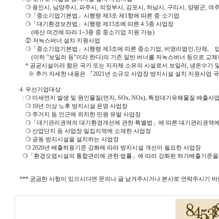
❍ 용인시, 남양주시, 파주시, 의정부시, 김포시, 하남시, 구리시, 양평군, 여주
❍「중소기업기본법」시행령 제3조 제1항에 따른 중·소기업
❍「대기환경보전법」시행령 제13조에 따른 4·5종 사업장
(예산 여건에 따라 1~3종 중 중소기업 지원 가능)
② 저녹스버너 설치 지원사업
❍「중소기업기본법」시행령 제3조에 따른 중소기업, 비영리법인․단체, 업무·
(이하 “보일러 등”이라 한다)의 기존 일반 버너를 저녹스버너 등으로 교체하는
* 공공시설이라 함은 국가 또는 지자체 소유의 시설로서 보일러, 냉온수기 
※ 추가 자세한 내용은 『2021년 소규모 사업장 방지시설 설치 지원사업 국
4. 우선기업대상
: ❍ 미세먼지 발생 및 원인물질(먼지, SOx, NOx), 특정대기유해물질 배출사
❍ 10년 이상 노후 방지시설 운영 사업장
❍ 주거지 등 인근에 위치한 민원 유발 사업장
❍「대기관리권역의 대기환경개선에 관한 특별법」에 따른 대기관리권역에
❍ 산업단지 등 사업장 밀집지역에 소재한 사업장
❍ 공동 방지시설을 설치하는 사업장
❍ 2020년 배출허용기준 강화에 따라 방지시설 개선이 필요한 사업장
❍「환경오염시설의 통합관리에 관한 법률」에 따라 강화된 허가배출기준을 적
*** 궁금한 사항이 있으시다면 문의나 글 남겨주시거나 본사로 연락주시기 바랍